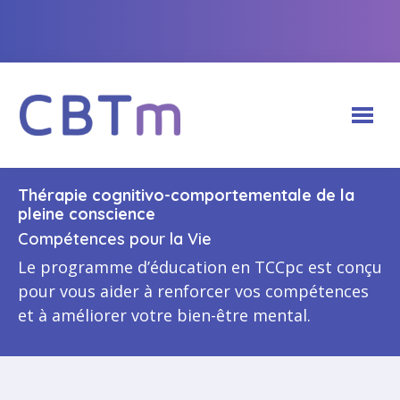
Thérapie cognitivo-comportementale de la
À propos de la plateforme de TCCpc
pleine conscience
Compétences pour la Vie
Programmes de TCCpc
Notre équipe
Le programme d’éducation en TCCpc est conçu
Pour les animateurs
pour vous aider à renforcer vos compétences
Adultes (18+)
Financement et partenariats
et à améliorer votre bien-être mental.
Pour la clientèle
Ouverture de session
Jeunes (12-17 ans)
Galerie de photos
Communiquer avec nous
Sites Web recommandés
Créer un compte d’animation
Médecins et apprenants en médecine